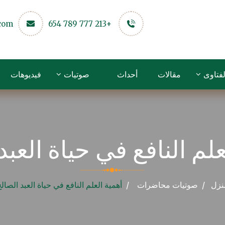
.com
+213 777 789 654
لفتاوى
مقالات
أحداث
صوتيات
فيديوهات
علم النافع في حياة العبد
نزل
صوتيات
محاضرات
أهمية العلم النافع في حياة العبد الصال