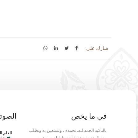
شارك على:
في ما يخص
الصوتي
بالتأكيد الحمد لله. نحمده ، ونستعين به ونطلب
العلم ال
منه المغفرة. نحفظ أنفسنا بالله من شرور