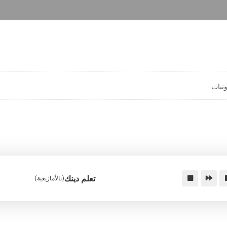
تيات
تعلم دينك
(بالأمازيغية)