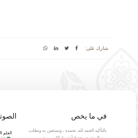
شارك على:
في ما يخص
الصوتي
بالتأكيد الحمد لله. نحمده ، ونستعين به ونطلب
العلم ال
منه المغفرة. نحفظ أنفسنا بالله من شرور