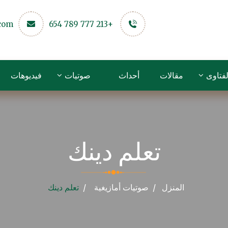
.com
+213 777 789 654
لفتاوى
مقالات
أحداث
صوتيات
فيديوهات
تعلم دينك
المنزل
صوتيات
أمازيغية
تعلم دينك