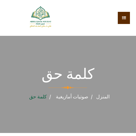
كلمة حق
المنزل
صوتيات
أمازيغية
كلمة حق