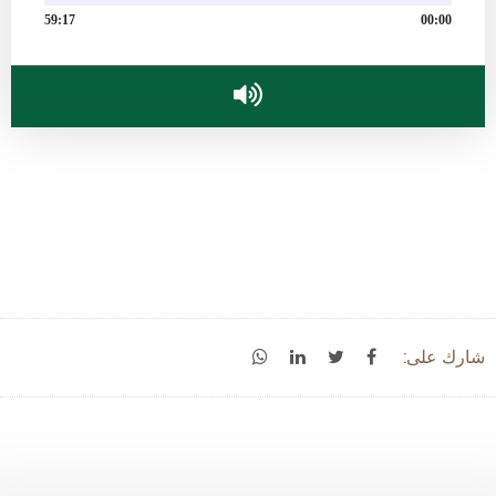
59:17
00:00
شارك على: