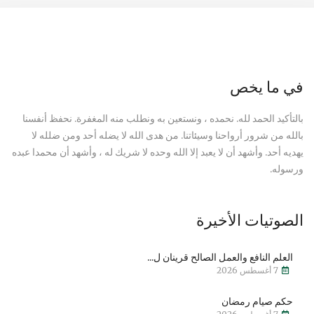
في ما يخص
بالتأكيد الحمد لله. نحمده ، ونستعين به ونطلب منه المغفرة. نحفظ أنفسنا
بالله من شرور أرواحنا وسيئاتنا. من هدى الله لا يضله أحد ومن ضلله لا
يهديه أحد. وأشهد أن لا يعبد إلا الله وحده لا شريك له ، وأشهد أن محمدا عبده
ورسوله.
الصوتيات الأخيرة
العلم النافع والعمل الصالح قرينان ل...
7 أغسطس 2026
حكم صيام رمضان