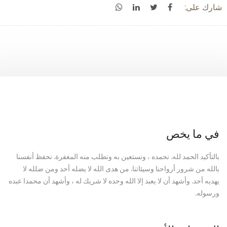
شارك على:
في ما يخص
بالتأكيد الحمد لله. نحمده ، ونستعين به ونطلب منه المغفرة. نحفظ أنفسنا
بالله من شرور أرواحنا وسيئاتنا. من هدى الله لا يضله أحد ومن ضلله لا
يهديه أحد. وأشهد أن لا يعبد إلا الله وحده لا شريك له ، وأشهد أن محمدا عبده
ورسوله.