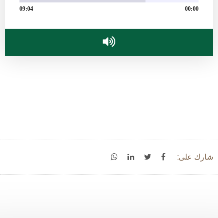
09:04
00:00
شارك على: