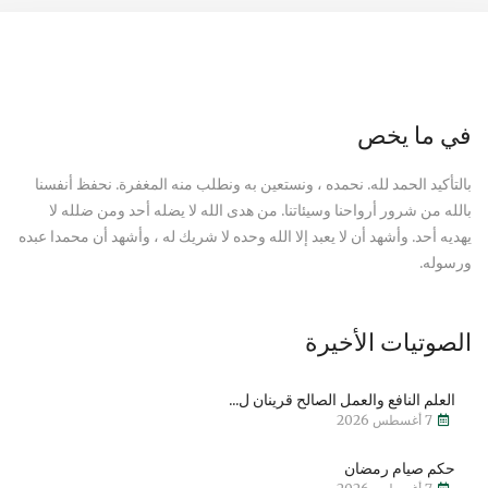
في ما يخص
بالتأكيد الحمد لله. نحمده ، ونستعين به ونطلب منه المغفرة. نحفظ أنفسنا
بالله من شرور أرواحنا وسيئاتنا. من هدى الله لا يضله أحد ومن ضلله لا
يهديه أحد. وأشهد أن لا يعبد إلا الله وحده لا شريك له ، وأشهد أن محمدا عبده
ورسوله.
الصوتيات الأخيرة
العلم النافع والعمل الصالح قرينان ل...
7 أغسطس 2026
حكم صيام رمضان