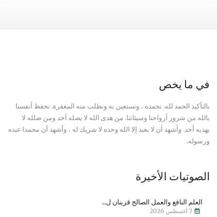
في ما يخص
بالتأكيد الحمد لله. نحمده ، ونستعين به ونطلب منه المغفرة. نحفظ أنفسنا
بالله من شرور أرواحنا وسيئاتنا. من هدى الله لا يضله أحد ومن ضلله لا
يهديه أحد. وأشهد أن لا يعبد إلا الله وحده لا شريك له ، وأشهد أن محمدا عبده
ورسوله.
الصوتيات الأخيرة
العلم النافع والعمل الصالح قرينان ل...
7 أغسطس 2026