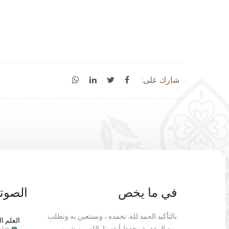
شارك على:
في ما يخص
الصوتي
بالتأكيد الحمد لله. نحمده ، ونستعين به ونطلب
العلم ال
منه المغفرة. نحفظ أنفسنا بالله من شرور