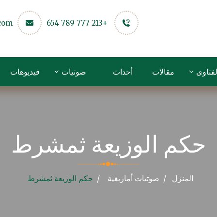
.com
+213 777 789 654
لفتاوى
مقالات
أحداث
صوتيات
فيديوهات
حكم الوزيعة ثمشرط
المنزل
صوتيات
أمازيغية
حكم الوزيعة ثمشرط