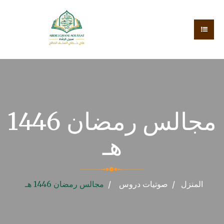
مجالس رمضان 1446
هـ
المنزل
صوتيات
دروس
مجالس رمضان 1446 هـ