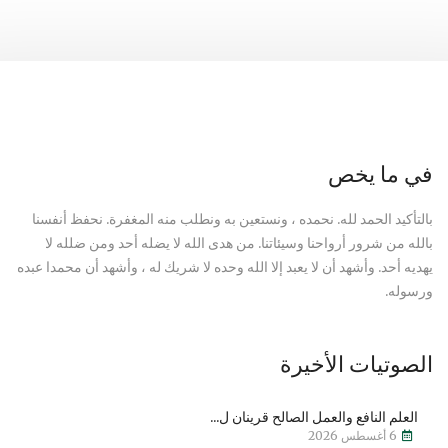
في ما يخص
بالتأكيد الحمد لله. نحمده ، ونستعين به ونطلب منه المغفرة. نحفظ أنفسنا
بالله من شرور أرواحنا وسيئاتنا. من هدى الله لا يضله أحد ومن ضلله لا
يهديه أحد. وأشهد أن لا يعبد إلا الله وحده لا شريك له ، وأشهد أن محمدا عبده
ورسوله.
الصوتيات الأخيرة
العلم النافع والعمل الصالح قرينان ل...
6 أغسطس 2026