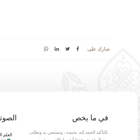
شارك على:
في ما يخص
الصوتي
بالتأكيد الحمد لله. نحمده ، ونستعين به ونطلب
العلم ال
منه المغفرة. نحفظ أنفسنا بالله من شرور