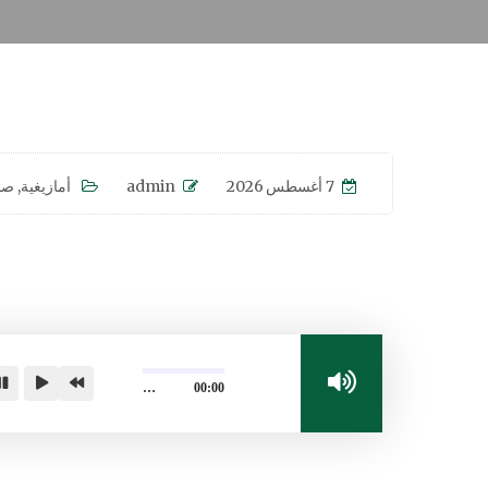
7 أغسطس 2026
admin
أمازيغية
,
صو
…
00:00