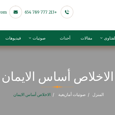
.com
+213 777 789 654
لفتاوى
مقالات
أحداث
صوتيات
فيديوهات
الاخلاص أساس الايمان
المنزل
صوتيات
أمازيغية
الاخلاص أساس الايمان