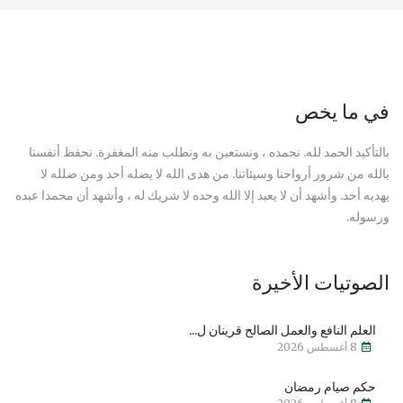
في ما يخص
بالتأكيد الحمد لله. نحمده ، ونستعين به ونطلب منه المغفرة. نحفظ أنفسنا
بالله من شرور أرواحنا وسيئاتنا. من هدى الله لا يضله أحد ومن ضلله لا
يهديه أحد. وأشهد أن لا يعبد إلا الله وحده لا شريك له ، وأشهد أن محمدا عبده
ورسوله.
الصوتيات الأخيرة
العلم النافع والعمل الصالح قرينان ل...
8 أغسطس 2026
حكم صيام رمضان