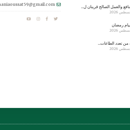
haniaoussat59@gmail.com
نافع والعمل الصالح قرينان ل...
ام رمضان
من تعدد الطاعات...