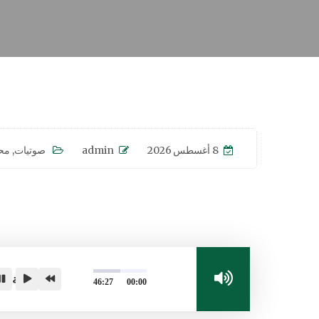
8 أغسطس 2026
admin
صوتيات
,
مح
حاجة الع
46:27
00:00