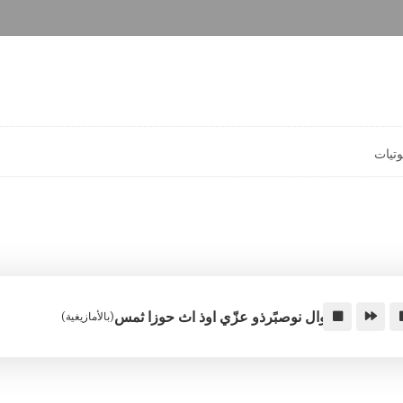
تيات
اوال نوصبًرذو عزّي اوذ اث حوزا ثمس
(بالأمازيغية)