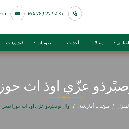
.com
+213 777 789 654
لفتاوى
مقالات
أحداث
صوتيات
فيديوهات
صبًرذو عزّي اوذ اث حو
لمنزل
صوتيات
أمازيغية
اوال نوصبًرذو عزّي اوذ اث حوزا ثمس