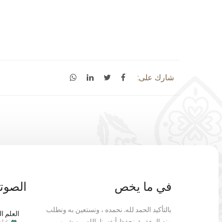
شارك على:
في ما يخص
الصوتي
بالتأكيد الحمد لله. نحمده ، ونستعين به ونطلب
العلم ال
منه المغفرة. نحفظ أنفسنا بالله من شرور