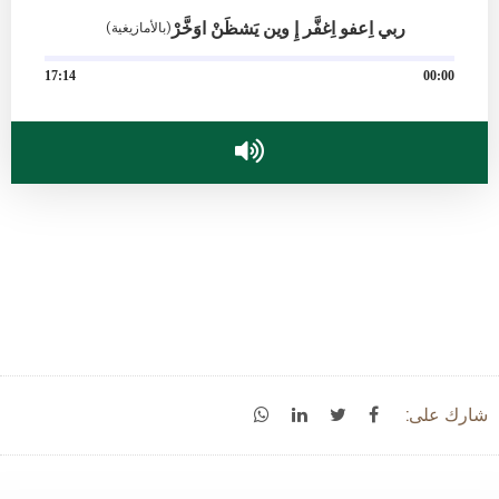
ربي اِعفو اِغفَّر إِ وين يَشظَنْ اوَخَّرْ
(بالأمازيغية)
17:14
00:00
شارك على: