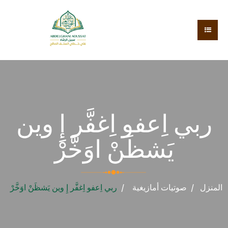
ربي اِعفو اِغفَّر إِ وين
يَشظَنْ اوَخَّرْ
المنزل
صوتيات
أمازيغية
ربي اِعفو اِغفَّر إِ وين يَشظَنْ اوَخَّرْ