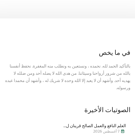
في ما يخص
بالتأكيد الحمد لله. نحمده ، ونستعين به ونطلب منه المغفرة. نحفظ أنفسنا
بالله من شرور أرواحنا وسيئاتنا. من هدى الله لا يضله أحد ومن ضلله لا
يهديه أحد. وأشهد أن لا يعبد إلا الله وحده لا شريك له ، وأشهد أن محمدا عبده
ورسوله.
الصوتيات الأخيرة
العلم النافع والعمل الصالح قرينان ل...
7 أغسطس 2026