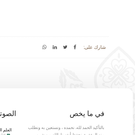
شارك على:
في ما يخص
الصوتي
بالتأكيد الحمد لله. نحمده ، ونستعين به ونطلب
العلم ال
منه المغفرة. نحفظ أنفسنا بالله من شرور