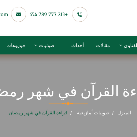
.com
+213 777 789 654
لفتاوى
مقالات
أحداث
صوتيات
فيديوهات
ءة القرآن في شهر رمض
المنزل
صوتيات
أمازيغية
قراءة القرآن في شهر رمضان