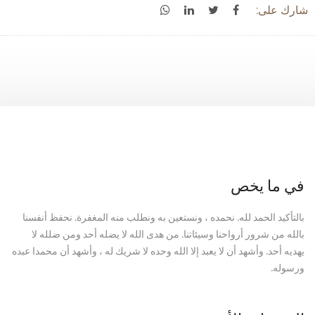
شارك على:
في ما يخص
بالتأكيد الحمد لله. نحمده ، ونستعين به ونطلب منه المغفرة. نحفظ أنفسنا
بالله من شرور أرواحنا وسيئاتنا. من هدى الله لا يضله أحد ومن ضلله لا
يهديه أحد. وأشهد أن لا يعبد إلا الله وحده لا شريك له ، وأشهد أن محمدا عبده
ورسوله.