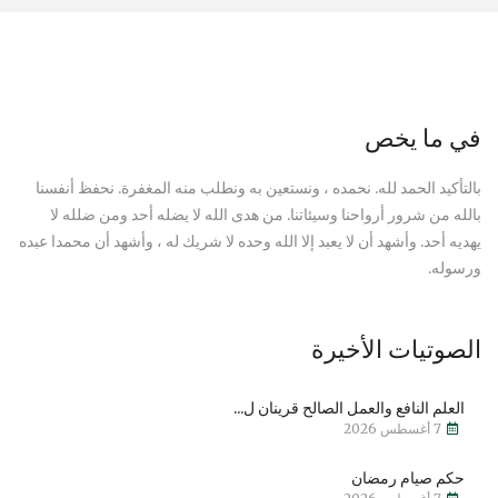
في ما يخص
بالتأكيد الحمد لله. نحمده ، ونستعين به ونطلب منه المغفرة. نحفظ أنفسنا
بالله من شرور أرواحنا وسيئاتنا. من هدى الله لا يضله أحد ومن ضلله لا
يهديه أحد. وأشهد أن لا يعبد إلا الله وحده لا شريك له ، وأشهد أن محمدا عبده
ورسوله.
الصوتيات الأخيرة
العلم النافع والعمل الصالح قرينان ل...
7 أغسطس 2026
حكم صيام رمضان