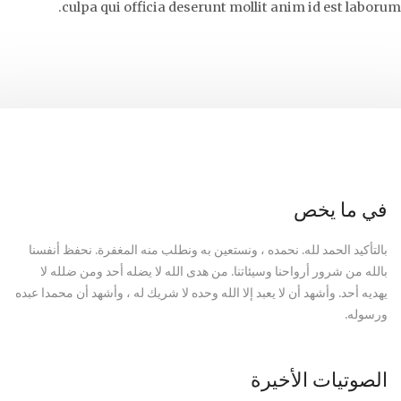
culpa qui officia deserunt mollit anim id est laborum.
في ما يخص
بالتأكيد الحمد لله. نحمده ، ونستعين به ونطلب منه المغفرة. نحفظ أنفسنا
بالله من شرور أرواحنا وسيئاتنا. من هدى الله لا يضله أحد ومن ضلله لا
يهديه أحد. وأشهد أن لا يعبد إلا الله وحده لا شريك له ، وأشهد أن محمدا عبده
ورسوله.
الصوتيات الأخيرة