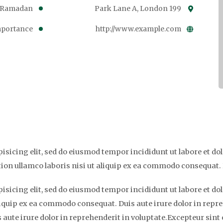
& Ramadan
199 Park Lane A, London
mportance
http://www.example.com
isicing elit, sed do eiusmod tempor incididunt ut labore et 
ion ullamco laboris nisi ut aliquip ex ea commodo consequat. D
isicing elit, sed do eiusmod tempor incididunt ut labore et 
liquip ex ea commodo consequat. Duis aute irure dolor in repre
aute irure dolor in reprehenderit in voluptate.Excepteur sint 