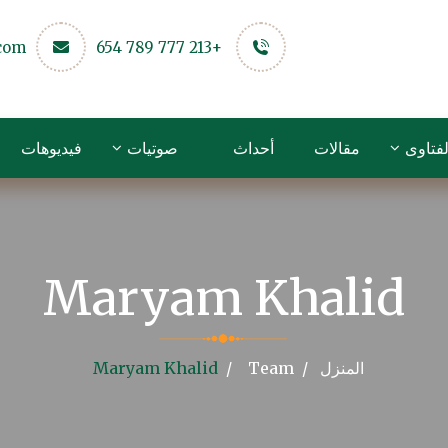
.com
+213 777 789 654
لفتاوى
مقالات
أحداث
صوتيات
فيديوهات
Maryam Khalid
المنزل
Team
Maryam Khalid