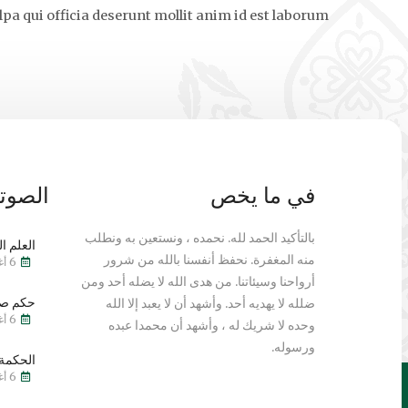
lpa qui officia deserunt mollit anim id est laborum.
في ما يخص
الصوتي
بالتأكيد الحمد لله. نحمده ، ونستعين به ونطلب
العلم ال
منه المغفرة. نحفظ أنفسنا بالله من شرور
6 أغسطس 2026
أرواحنا وسيئاتنا. من هدى الله لا يضله أحد ومن
حكم صي
ضلله لا يهديه أحد. وأشهد أن لا يعبد إلا الله
6 أغسطس 2026
وحده لا شريك له ، وأشهد أن محمدا عبده
ورسوله.
الحكمة 
6 أغسطس 2026