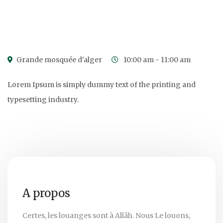
0
0
0
0
Days
Hours
Minutes
Seconds
Grande mosquée d'alger
10:00 am - 11:00 am
Lorem Ipsum is simply dummy text of the printing and
typesetting industry.
A propos
Certes, les louanges sont à Allâh. Nous Le louons,